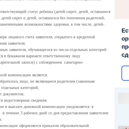
ветствующий статус ребенка (детей-сирот; детей, оставшиеся
 детей-сирот и детей, оставшихся без попечения родителей;
граниченными возможностями здоровья, в том числе, детей-
Ес
мере лицевого счета заявителя, открытого в кредитной
ор
имя заявителя;
пр
нных заявителя, обучающегося из числа отдельных категорий.
сд
я в бумажном варианте ответственному лицу
варительной записи) с соблюдением санитарно-
жной компенсации является:
братилось лицо, не являющееся родителем (законным
 отдельных категорий;
т документов;
я недостоверные сведения.
зе в выплате денежной компенсации уведомляется в
 течение 3 рабочих дней со дня предоставления заявителем
а.
мпенсации оформляется приказом образовательной