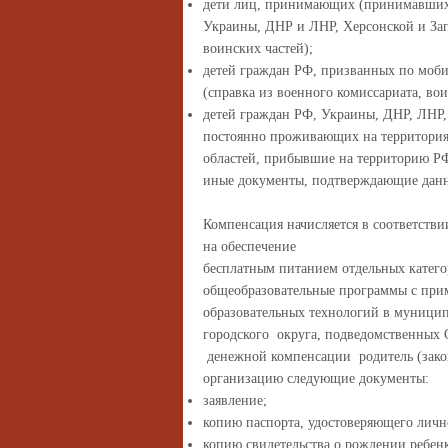
дети лиц, принимающих (принимавших)
Украины, ДНР и ЛНР, Херсонской и Зап
воинских частей);
детей граждан РФ, призванных по моби
(справка из военного комиссариата, вои
детей граждан РФ, Украины, ДНР, ЛНР
постоянно проживающих на территори
областей,
прибывшие на территорию РФ
иные документы, подтверждающие данн
Компенсация начисляется в соответств
на обеспечение
бесплатным питанием отдельных катег
общеобразовательные программы с при
образовательных технологий в муници
городского округа, подведомственных
денежной компенсации родитель (закон
организацию следующие документы:
заявление;
копию паспорта, удостоверяющего лично
копию свидетельства о рождении ребенк