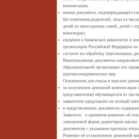
компенсация;
копию документа, подтверждающего соот
без попечения родителей, лица из числа
детей из многодетных семей, детей с о
инвалидов);
сведения о банковских реквизитах и но
организации Российской Федерации на 
согласие на обработку персональных да
Вышеуказанные документы направляютс
образовательной организации (по пред
противоэпидемических мер.
Основанием для отказа в выплате дене
за получением денежной компенсации о
представителем) обучающегося из числа
заявителем представлен не полный паке
в представленных документах содержатс
Заявитель о принятом решении об отка
электронной форме директором школы в
документов с указанием причины отказ
Решение об установлении денежной ко