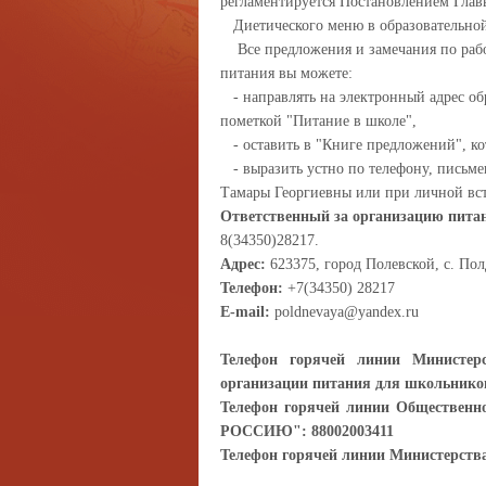
регламентируется Постановлением Главы
Диетического меню в образовательно
Все предложения и замечания по рабо
питания вы можете:
- направлять на электронный адрес обр
пометкой "Питание в школе",
- оставить в "Книге предложений", кот
- выразить устно по телефону, письме
Тамары Георгиевны или при личной вст
Ответственный за организацию пита
8(34350)28217.
Адрес:
623375, город Полевской, с. Пол
Телефон:
+7(34350) 28217
E-mail:
poldnevaya@yandex.ru
Телефон горячей линии Министер
организации питания для школьников
Телефон горячей линии Обществе
РОССИЮ": 88002003411
Телефон горячей линии Министерства 