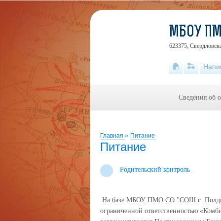
МБОУ ПМ
623375, Свердловска
Напи
Сведения об 
Главная
»
Питание
Питание
Родительский контроль
На базе МБОУ ПМО СО "СОШ с. Полдне
ограниченной ответственностью «Комби