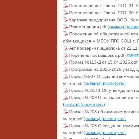
Постановление_Глава_ПГО_31_0
Постановление_Глава_ПГО_30_0
Карточка предприятия ООО _Ком
Рекомендации.pdf
(скачать)
(посмо
Положение об общественной коми
обучающихся м МБОУ ПГО СОШ с. 
Акт проверки пищеблока от 22.11
Перечень поставщиков.pdf
(скача
Приказ №113-Д от 15.04.2025.pdf
Программа на 2025-2026 уч.год 
Приказ№207 О сздании коммисии 
уч.год.pdf
(скачать)
(посмотреть)
Приказ №208.1 Об утвеждении гр
Приказ №209 О назначении ответс
(скачать)
(посмотреть)
Приказ №208 об административны
уч.год.pdf
(скачать)
(посмотреть)
Приказ №206 О создании коммиси
уч.год.pdf
(скачать)
(посмотреть)