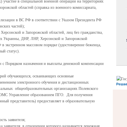
 участие в специальной военной операции на территориях
орожской областей (справка из военного комиссариата,
лизации в ВС РФ в соответствии с Указом Президента РФ
нских частей);
,
Херсонской и Запорожской областей,
лиц без гражданства,
ях Украины, ДНР, ЛНР,
Херсонской и Запорожской
 в экстренном массовом порядке
(удостоверение беженца,
ый статус).
ии с Порядком назначения и выплаты денежной компенсации
орий обучающихся, осваивающих основные
менением электронного обучения и дистанционных
Решае
пальных общеобразовательных организациях Полевского
 ОМС Управление образованием ПГО. Для получения
ный представитель) предоставляет в образовательную
сть заявителя;
а заявителя, в отношении которого назначается денежная