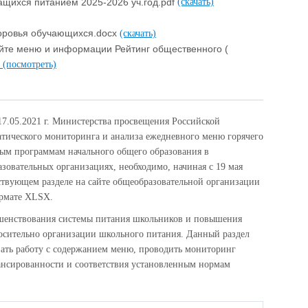
ащихся питанием 2025-2026 уч.год.pdf
(скачать)
доровья обучающихся.docx
(скачать)
йте меню и информации Рейтинг общественного (
)
(посмотреть)
17.05.2021 г. Министерства просвещения Российской
атического мониторинга и анализа ежедневного меню горячего
ым программам начального общего образования в
зовательных организациях, необходимо, начиная с 19 мая
тствующем разделе на сайте общеобразовательной организации
ормате XLSX.
ршенствования системы питания школьников и повышения
осительно организации школьного питания. Данный раздел
вать работу с содержанием меню, проводить мониторинг
лансированности и соответствия установленным нормам