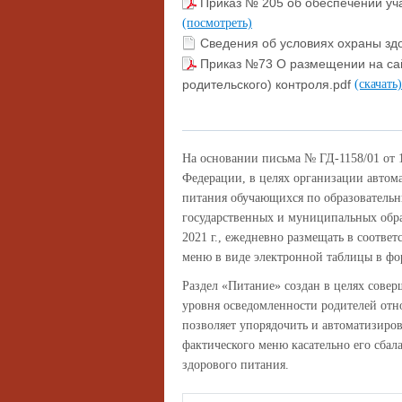
Приказ № 205 об обеспечении уч
(посмотреть)
Сведения об условиях охраны з
Приказ №73 О размещении на са
родительского) контроля.pdf
(скачать
На основании письма № ГД-1158/01 от 
Федерации, в целях организации автом
питания обучающихся по образовательн
государственных и муниципальных обра
2021 г., ежедневно размещать в соотве
меню в виде электронной таблицы в ф
Раздел «Питание» создан в целях сове
уровня осведомленности родителей отн
позволяет упорядочить и автоматизиро
фактического меню касательно его сба
здорового питания.