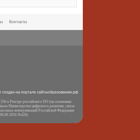
мы
Контакты
т создан на портале сайтыобразованию.рф
556 в Реестре российского ПО (на основании
иказа Министерства цифрового развития, связи
массовых коммуникаций Российской Федерации
 06.09.2016 №426)