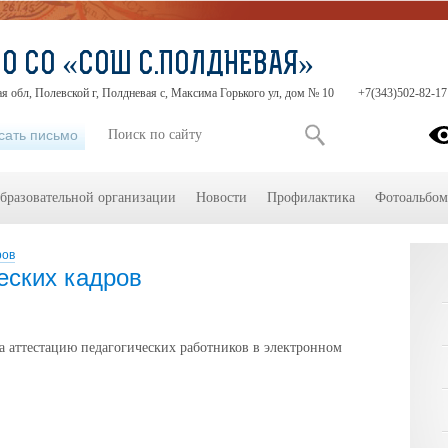
О СО «СОШ С.ПОЛДНЕВАЯ»
я обл, Полевской г, Полдневая с, Максима Горького ул, дом № 10
+7(343)502-82-17
сать письмо
образовательной организации
Новости
Профилактика
Фотоальбо
ров
еских кадров
а аттестацию педагогических работников в электронном