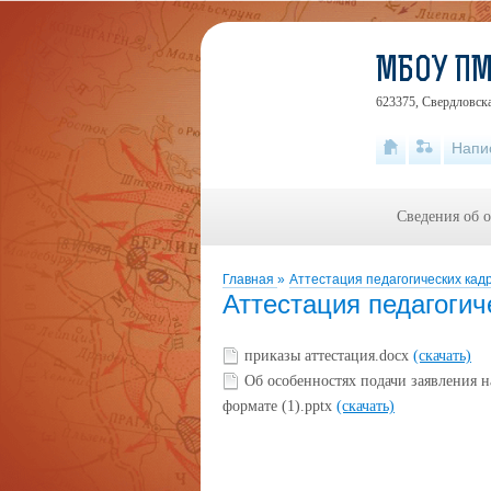
МБОУ ПМ
623375, Свердловска
Напи
Сведения об 
Главная
»
Аттестация педагогических кад
Аттестация педагогич
приказы аттестация.docx
(скачать)
Об особенностях подачи заявления н
формате (1).pptx
(скачать)