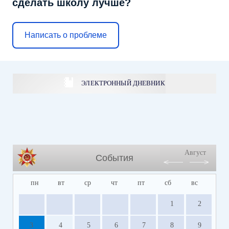
сделать школу лучше?
Написать о проблеме
ЭЛЕКТРОННЫЙ ДНЕВНИК
Август
События
пн
вт
ср
чт
пт
сб
вс
1
2
3
4
5
6
7
8
9