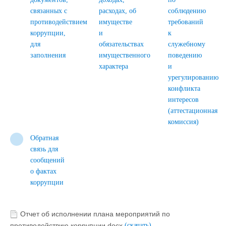
связанных с
расходах, об
соблюдению
противодействием
имуществе
требований
коррупции,
и
к
для
обязательствах
служебному
заполнения
имущественного
поведению
характера
и
урегулированию
конфликта
интересов
(аттестационная
комиссия)
Обратная
связь для
сообщений
о фактах
коррупции
Отчет об исполнении плана мероприятий по
противодействию коррупции.docx
(скачать)