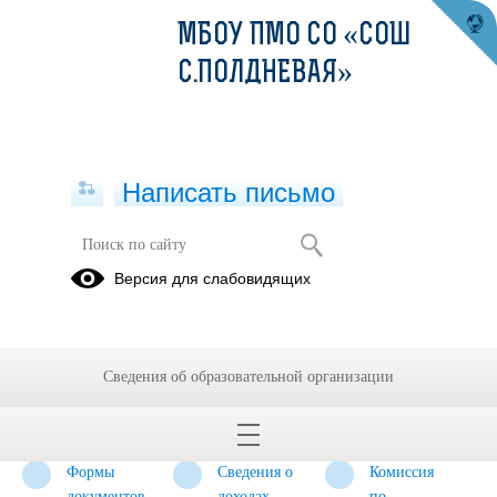
МБОУ ПМО СО «СОШ
С.ПОЛДНЕВАЯ»
Написать письмо
Противодействие коррупции
Версия для слабовидящих
Нормативные
Антикоррупционная
Методические
правовые и
экспертиза
материалы
иные акты в
Сведения об образовательной организации
сфере
противодействия
коррупции
Формы
Сведения о
Комиссия
документов,
доходах,
по