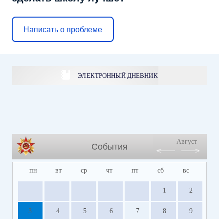
Написать о проблеме
ЭЛЕКТРОННЫЙ ДНЕВНИК
Август
События
пн
вт
ср
чт
пт
сб
вс
1
2
3
4
5
6
7
8
9