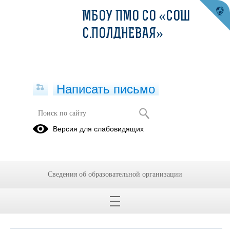
МБОУ ПМО СО «СОШ
С.ПОЛДНЕВАЯ»
Написать письмо
Обращения граждан
Версия для слабовидящих
При помощи данного сервиса вы можете узнать о ходе
рассмотрения вашего обращения, для этого необходимо ввести
номер обращения, присвоенный сервисом в автоматическом
Сведения об образовательной организации
режиме при подаче обращения через электронную форму. Номер
обращения отправляется на электронный адрес, который вы
указывали при подаче обращения в электронной форме.