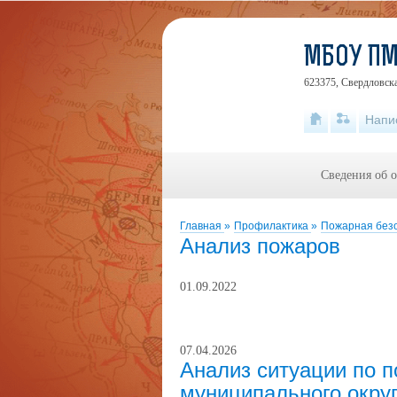
МБОУ ПМ
623375, Свердловска
Напи
Сведения об 
Главная
»
Профилактика
»
Пожарная без
Анализ пожаров
01.09.2022
07.04.2026
Анализ ситуации по 
муниципального округ