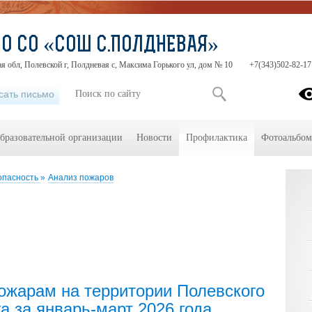
О СО «СОШ С.ПОЛДНЕВАЯ»
я обл, Полевской г, Полдневая с, Максима Горького ул, дом № 10
+7(343)502-82-17
сать письмо
образовательной организации
Новости
Профилактика
Фотоальбо
опасность
»
Анализ пожаров
пожарам на территории Полевского
а за январь-март 2026 года