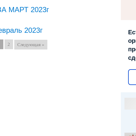
А МАРТ 2023г
евраль 2023г
Ес
ор
1
2
Следующая »
пр
сд