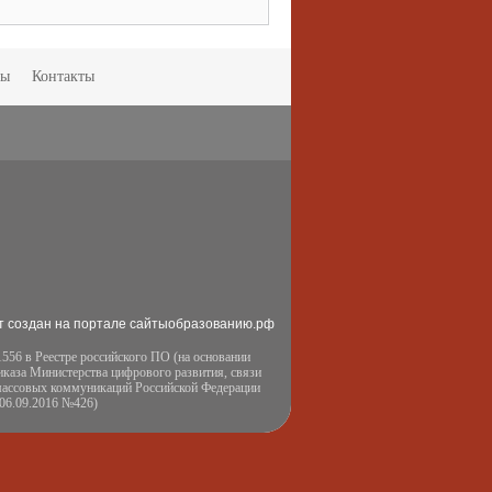
мы
Контакты
т создан на портале сайтыобразованию.рф
556 в Реестре российского ПО (на основании
иказа Министерства цифрового развития, связи
массовых коммуникаций Российской Федерации
 06.09.2016 №426)