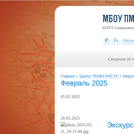
МБОУ ПМ
623375, Свердловска
Напи
Сведения об 
Главная
»
"Центр "ТОЧКА РОСТА"
»
Меро
Февраль 2025
05.02.2025
26.03.2025
Экскурс