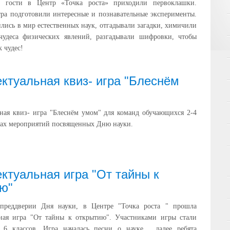
в гости в Центр «Точка роста» приходили первоклашки.
ра подготовили интересные и познавательные эксперименты.
ились в мир естественных наук, отгадывали загадки, химичили
чудеса физических явлений, разгадывали шифровки, чтобы
 чудес!
ктуальная квиз- игра "Блеснём
ная квиз- игра "Блеснём умом" для команд обучающихся 2-4
ках мероприятий посвященных Дню науки.
ктуальная игра "От тайны к
ю"
 преддверии Дня науки, в Центре "Точка роста " прошла
ьная игра "От тайны к открытию". Участниками игры стали
6 классов. Игра началась песни о науке , далее ребята