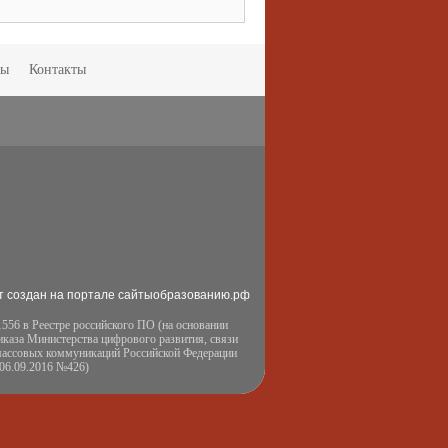
мы
Контакты
т создан на портале сайтыобразованию.рф
556 в Реестре российского ПО (на основании
иказа Министерства цифрового развития, связи
массовых коммуникаций Российской Федерации
 06.09.2016 №426)