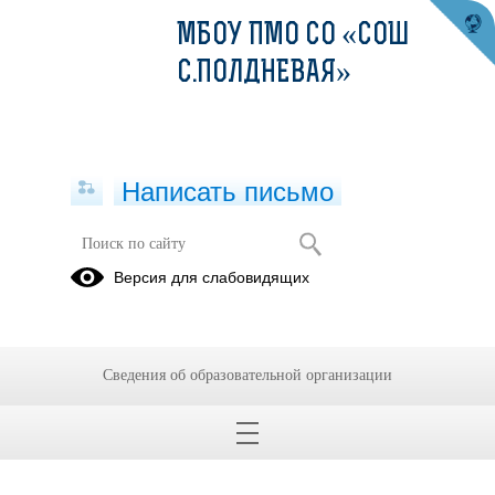
МБОУ ПМО СО «СОШ
С.ПОЛДНЕВАЯ»
Написать письмо
Акция "Засветись"
Версия для слабовидящих
21.11.2025
Активисты из отряда ЮИД Хаиров Всеволод и Николина Ксения, вместе с
руководителем отряда посетили детский сад "Рябинка", где провели мастер-класс
Сведения об образовательной организации
с воспитанниками по изготовлению светоотражающих брелков. Ребята весело,
интересно и с пользой изготовили брелки для себя и своих близких. А Всеволод
и Ксюша во время мастер-класса рассказали деткам о пользе таких изделий.