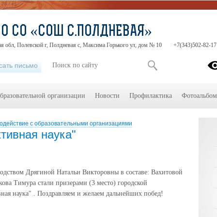
О СО «СОШ С.ПОЛДНЕВАЯ»
я обл, Полевской г, Полдневая с, Максима Горького ул, дом № 10
+7(343)502-82-17
сать письмо
образовательной организации
Новости
Профилактика
Фотоальбо
одействие с образовательными организациями
ктивная наука"
ководством Дрягиной Натальи Викторовны в составе: Вахитовой
ова Тимура стали призерами (3 место) городской
ная наука" . Поздравляем и желаем дальнейших побед!