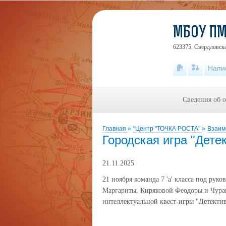
МБОУ ПМ
623375, Свердловска
Напи
Сведения об 
Главная
»
"Центр "ТОЧКА РОСТА"
»
Взаим
Городская игра "Дете
21.11.2025
21 ноября команда 7 'а' класса под ру
Маргариты, Киряковой Феодоры и Чурак
интеллектуальной квест-игры "Детектив