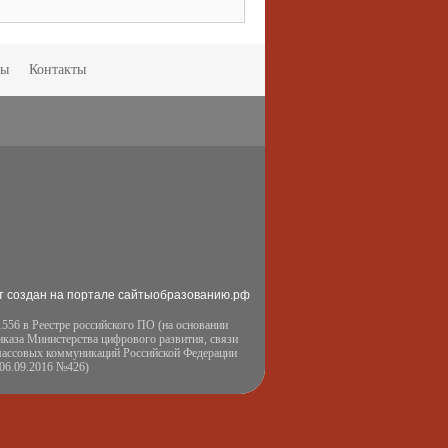
мы
Контакты
т создан на портале сайтыобразованию.рф
556 в Реестре российского ПО (на основании
иказа Министерства цифрового развития, связи
массовых коммуникаций Российской Федерации
 06.09.2016 №426)