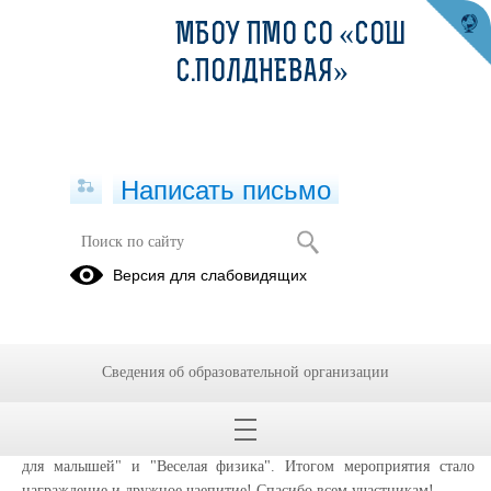
МБОУ ПМО СО «СОШ
С.ПОЛДНЕВАЯ»
Написать письмо
«Юные исследователи»
Версия для слабовидящих
15.11.2025
14 ноября в соответствии с планом работы Центра образования
"Точка роста" прошла увлекательная игра для второклассников
Сведения об образовательной организации
сельских школ Полевского муниципального округа. Команды
представили себя и помчались проходить этапы игры: "Юный
химик", "Занимательная биология", "Умелые руки", "Информатика
для малышей" и "Веселая физика". Итогом мероприятия стало
награждение и дружное чаепитие! Спасибо всем участникам!