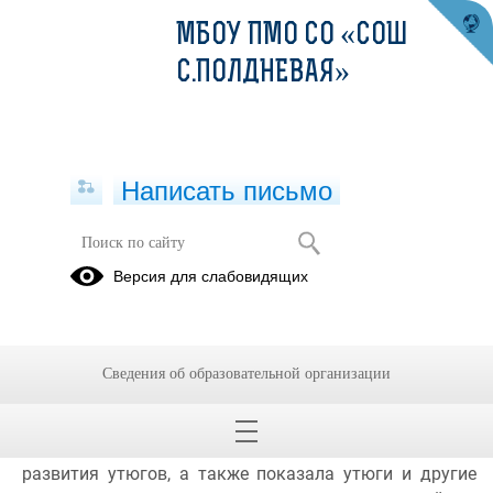
МБОУ ПМО СО «СОШ
С.ПОЛДНЕВАЯ»
Написать письмо
13 День - "День юных историков"
Версия для слабовидящих
20.06.2023
13 день работы лагеря дневного пребывания "Юность" 
прошел под названием "День юных историков". В этот 
Сведения об образовательной организации
день мы посетили школьный музейный уголок, где 
педагог дополнительного образования- Щербакова 
Валентина Павловна рассказала ребятам историю 
развития утюгов, а также показала утюги и другие 