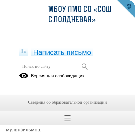
МБОУ ПМО СО «СОШ
С.ПОЛДНЕВАЯ»
Написать письмо
10 День - День Кино
Версия для слабовидящих
20.06.2023
10 день работы лагеря дневного пребывания "Юность" 
был посвящён поездке в кинотеатр "Азов", поэтому 
Сведения об образовательной организации
мы его так и назвали "День кино". После поездки 
ребята играли в игры по интересам, а также рисовали 
своих любимых героев из кинофильмов и 
мультфильмов.