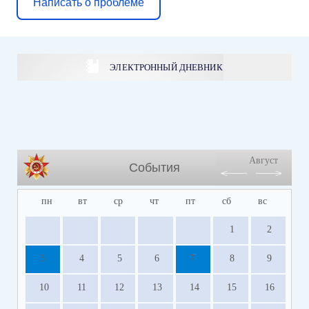
Написать о проблеме
ЭЛЕКТРОННЫЙ ДНЕВНИК
Август
События
пн
вт
ср
чт
пт
сб
вс
1
2
3
4
5
6
7
8
9
10
11
12
13
14
15
16