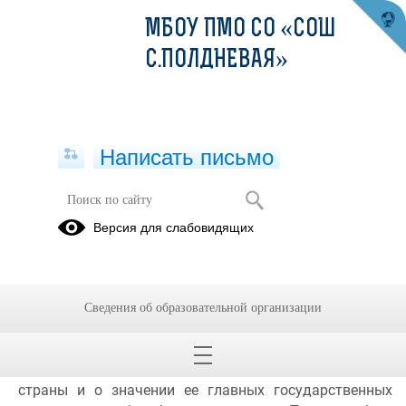
МБОУ ПМО СО «СОШ
С.ПОЛДНЕВАЯ»
Написать письмо
9 День - День России
Версия для слабовидящих
20.06.2023
9 день работы лагеря дневного пребывания "Юность" 
прошел под названием "День России". В этот день 
Сведения об образовательной организации
учитель истории Марина Сергеевна Дурягина провела 
для ребят игру по станциям. Во время игры ребята 
узнали много нового об истории нашей великой 
страны и о значении ее главных государственных   