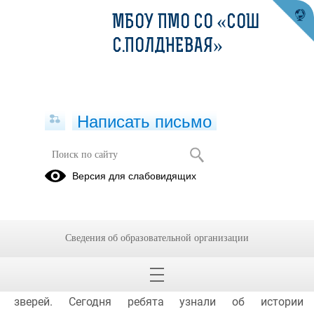
МБОУ ПМО СО «СОШ
С.ПОЛДНЕВАЯ»
Написать письмо
7 День - "День игр и игрушек"
Версия для слабовидящих
20.06.2023
7 день работы лагеря дневного пребывания "Юность"  
прошёл под названием "День игр и игрушек". А вы 
Сведения об образовательной организации
знали что самая первая игрушка была ещё у 
первобытных людей, только использовалась она не 
для развлечения детей, а для отпугивания от детей 
зверей. Сегодня ребята узнали об истории 