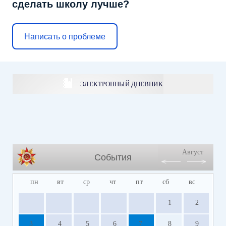
сделать школу лучше?
Написать о проблеме
ЭЛЕКТРОННЫЙ ДНЕВНИК
Август
События
пн
вт
ср
чт
пт
сб
вс
1
2
3
4
5
6
7
8
9