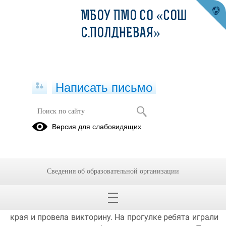
МБОУ ПМО СО «СОШ
С.ПОЛДНЕВАЯ»
Написать письмо
4 День - День Родного края
Версия для слабовидящих
20.06.2023
4 день работы лагеря дневного пребывания "Юность" 
был посвящён теме  Родного края. В этот день в гости 
Сведения об образовательной организации
приходила заведующая сельской библиотекой Ольга 
Александровна Чудинова, которая провела беседу о 
важности бережного отношения к природе родного 
края и провела викторину. На прогулке ребята играли 